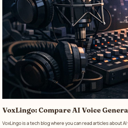
VoxLingo: Compare AI Voice Genera
VoxLingo is a tech blog where you can read articles about A