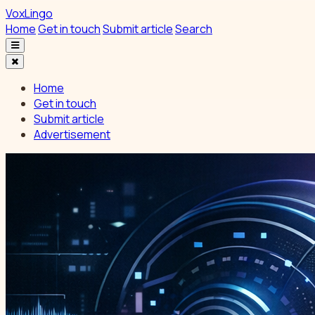
VoxLingo
Home
Get in touch
Submit article
Search
Home
Get in touch
Submit article
Advertisement