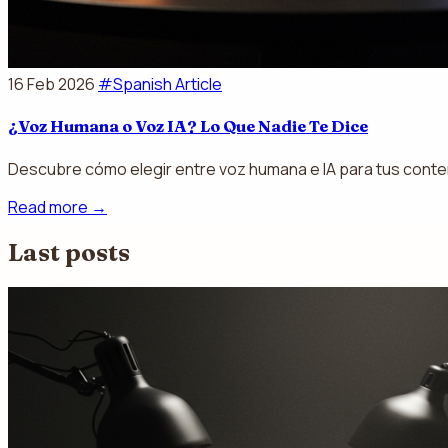
16 Feb 2026
#Spanish Article
¿Voz Humana o Voz IA? Lo Que Nadie Te Dice
Descubre cómo elegir entre voz humana e IA para tus conteni
Read more
→
Last posts