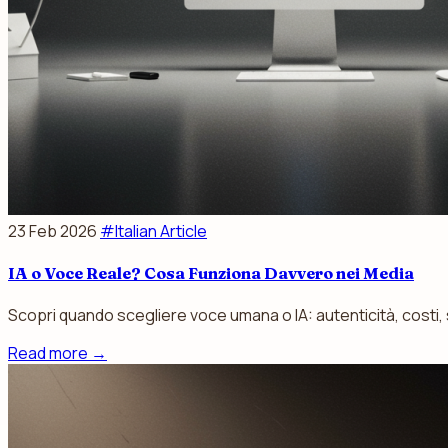
23 Feb 2026
#Italian Article
IA o Voce Reale? Cosa Funziona Davvero nei Media
Scopri quando scegliere voce umana o IA: autenticità, costi, s
Read more
→