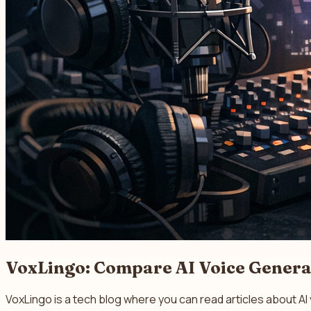
VoxLingo: Compare AI Voice Genera
VoxLingo is a tech blog where you can read articles about A