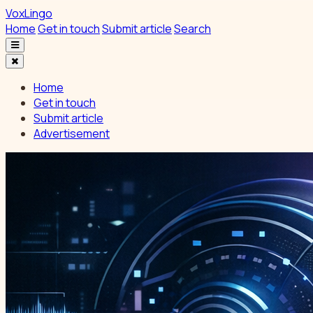
VoxLingo
Home
Get in touch
Submit article
Search
Home
Get in touch
Submit article
Advertisement