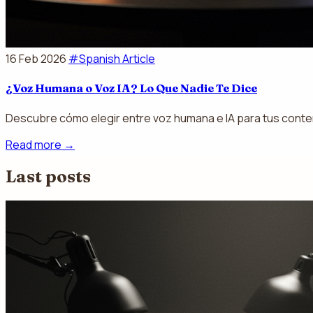
16 Feb 2026
#Spanish Article
¿Voz Humana o Voz IA? Lo Que Nadie Te Dice
Descubre cómo elegir entre voz humana e IA para tus conteni
Read more
→
Last posts