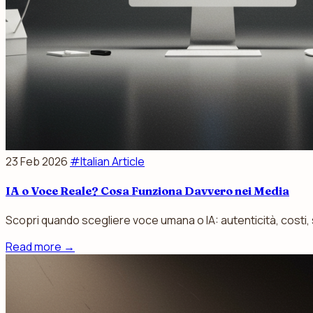
23 Feb 2026
#Italian Article
IA o Voce Reale? Cosa Funziona Davvero nei Media
Scopri quando scegliere voce umana o IA: autenticità, costi, s
Read more
→