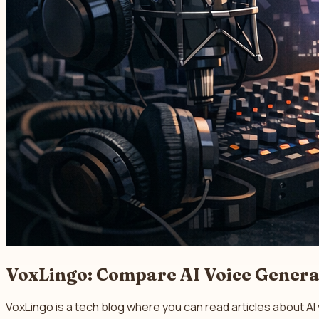
VoxLingo: Compare AI Voice Genera
VoxLingo is a tech blog where you can read articles about A