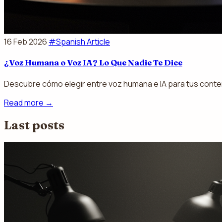
16 Feb 2026
#Spanish Article
¿Voz Humana o Voz IA? Lo Que Nadie Te Dice
Descubre cómo elegir entre voz humana e IA para tus conteni
Read more
→
Last posts