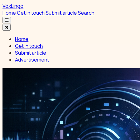
VoxLingo
Home
Get in touch
Submit article
Search
Home
Get in touch
Submit article
Advertisement