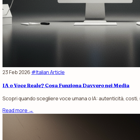
23 Feb 2026
#Italian Article
IA o Voce Reale? Cosa Funziona Davvero nei Media
Scopri quando scegliere voce umana o IA: autenticità, costi, s
Read more
→