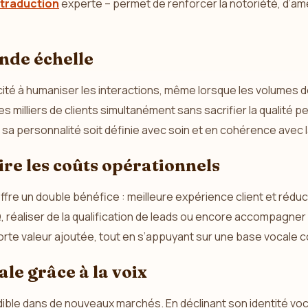
traduction
experte – permet de renforcer la notoriété, d’a
ande échelle
pacité à humaniser les interactions, même lorsque les volumes
 milliers de clients simultanément sans sacrifier la qualité per
ue sa personnalité soit définie avec soin et en cohérence avec l
uire les coûts opérationnels
IA offre un double bénéfice : meilleure expérience client et r
, réaliser de la qualification de leads ou encore accompagner
orte valeur ajoutée, tout en s’appuyant sur une base vocale 
le grâce à la voix
ble dans de nouveaux marchés. En déclinant son identité voc