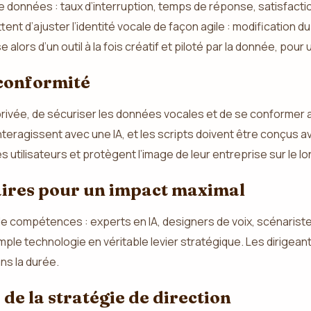
données : taux d’interruption, temps de réponse, satisfaction
ent d’ajuster l’identité vocale de façon agile : modification d
e alors d’un outil à la fois créatif et piloté par la donnée, pou
 conformité
e privée, de sécuriser les données vocales et de se conformer
 interagissent avec une IA, et les scripts doivent être conçus
utilisateurs et protègent l’image de leur entreprise sur le l
naires pour un impact maximal
e compétences : experts en IA, designers de voix, scénaristes,
ple technologie en véritable levier stratégique. Les dirigea
ans la durée.
r de la stratégie de direction