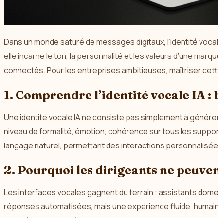
Dans un monde saturé de messages digitaux, l’identité vocale 
elle incarne le ton, la personnalité et les valeurs d’une mar
connectés. Pour les entreprises ambitieuses, maîtriser cette
1. Comprendre l’identité vocale IA :
Une identité vocale IA ne consiste pas simplement à générer u
niveau de formalité, émotion, cohérence sur tous les suppo
langage naturel, permettant des interactions personnalisées
2. Pourquoi les dirigeants ne peuven
Les interfaces vocales gagnent du terrain : assistants dom
réponses automatisées, mais une expérience fluide, humaine e